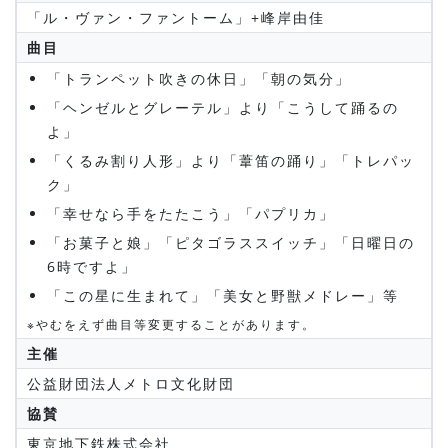
「ル・ヴァン・ファントーム」+峰岸由佳
曲目
「トランペット吹きの休日」「朝の気分」
「ヘンゼルとグレーテル」より「こうして踊るの
よ」
「くるみ割り人形」より「葦笛の踊り」「トレパッ
ク」
「幸せなら手をたたこう」「パプリカ」
「お菓子と娘」「ピタゴラススイッチ」「日曜日の
6時ですよ」
「この星に生まれて」「美女と野獣メドレー」等
※やむをえず曲目等変更することがあります。
主催
公益財団法人メトロ文化財団
協賛
東京地下鉄株式会社